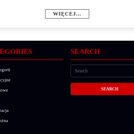
WIĘCEJ...
EGORIES
SEARCH
egorii
cyjne
towe
zacja
ożna