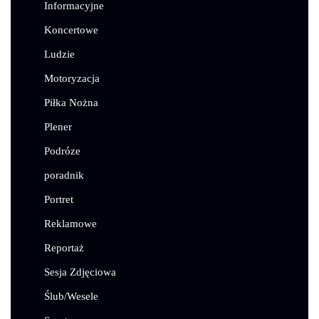
Informacyjne
Koncertowe
Ludzie
Motoryzacja
Piłka Nożna
Plener
Podróze
poradnik
Portret
Reklamowe
Reportaż
Sesja Zdjęciowa
Ślub/Wesele