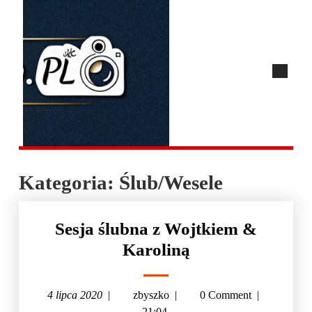
Kategoria:
Ślub/Wesele
Sesja ślubna z Wojtkiem &
Karoliną
4 lipca 2020
|
zbyszko
|
0 Comment
|
21:04