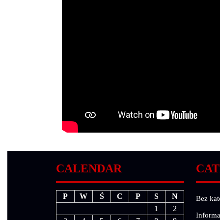
CALENDAR
CAT
P
W
Ś
C
P
S
N
Bez kat
1
2
Informa