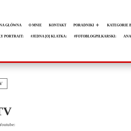
NA GŁÓWNA
O MNIE
KONTAKT
PORADNIKI
KATEGORIE 
LY PORTRAIT:
#JEDNA [O] KLATKA:
#FOTOBLOGPIŁKARSKI:
ANA
V
TV
Youtube: