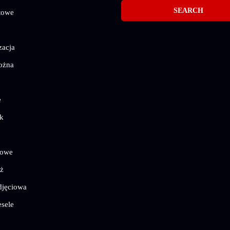
towe
zacja
ożna
e
k
mowe
ż
djęciowa
sele