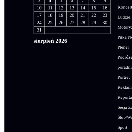
3
4
5
6
7
8
9
Koncer
10
11
12
13
14
15
16
17
18
19
20
21
22
23
Ludzie
24
25
26
27
28
29
30
Motory
31
Piłka N
sierpień 2026
Plener
« lip
Podróz
poradni
Portret
Rekla
Reporta
Sesja Z
Ślub/We
Sport