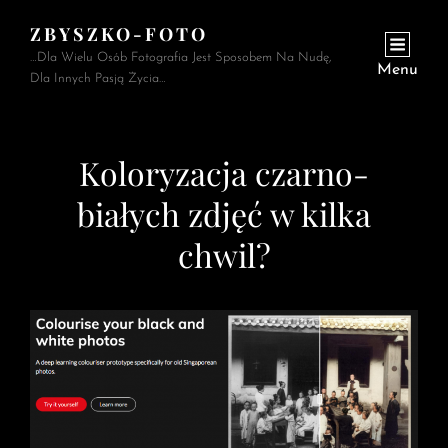
ZBYSZKO-FOTO
…Dla Wielu Osób Fotografia Jest Sposobem Na Nudę,
Menu
Dla Innych Pasją Życia…
Koloryzacja czarno-
białych zdjęć w kilka
chwil?