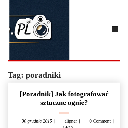
Tag:
poradniki
[Poradnik] Jak fotografować
sztuczne ognie?
30 grudnia 2015
|
alipner
|
0 Comment
|
14:32