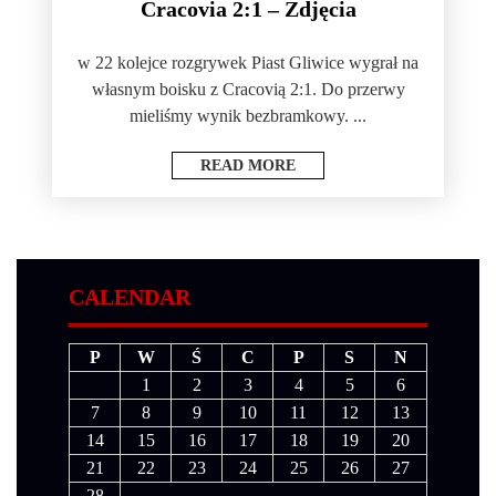
Cracovia 2:1 – Zdjęcia
w 22 kolejce rozgrywek Piast Gliwice wygrał na
własnym boisku z Cracovią 2:1. Do przerwy
mieliśmy wynik bezbramkowy. ...
READ MORE
CALENDAR
P
W
Ś
C
P
S
N
1
2
3
4
5
6
7
8
9
10
11
12
13
14
15
16
17
18
19
20
21
22
23
24
25
26
27
28