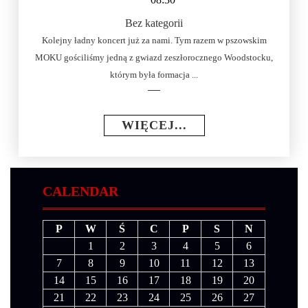
Bez kategorii
Kolejny ładny koncert już za nami. Tym razem w pszowskim
MOKU gościliśmy jedną z gwiazd zeszłorocznego Woodstocku,
którym była formacja ...
WIĘCEJ...
CALENDAR
P
W
Ś
C
P
S
N
1
2
3
4
5
6
7
8
9
10
11
12
13
14
15
16
17
18
19
20
21
22
23
24
25
26
27