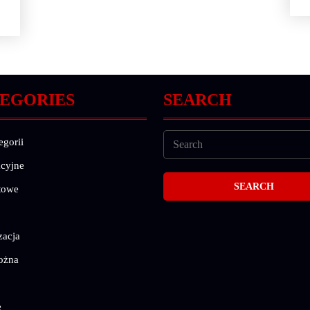
EGORIES
SEARCH
egorii
cyjne
towe
zacja
ożna
e