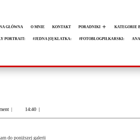
NA GŁÓWNA
O MNIE
KONTAKT
PORADNIKI
KATEGORIE 
LY PORTRAIT:
#JEDNA [O] KLATKA:
#FOTOBLOGPIŁKARSKI:
ANA
ment
|
14:40
|
am do poniższej galerii