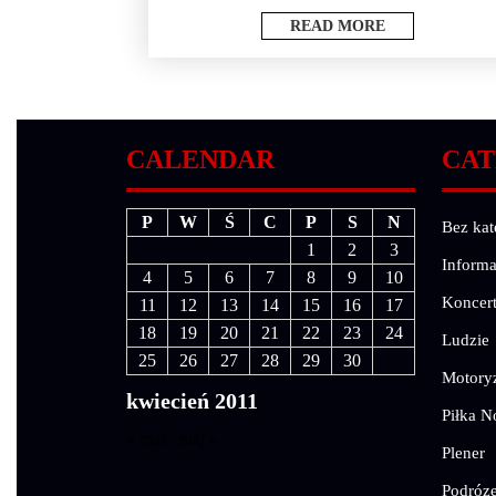
READ MORE
CALENDAR
CAT
P
W
Ś
C
P
S
N
Bez kat
1
2
3
Informa
4
5
6
7
8
9
10
Koncer
11
12
13
14
15
16
17
18
19
20
21
22
23
24
Ludzie
25
26
27
28
29
30
Motory
kwiecień 2011
Piłka N
« mar
maj »
Plener
Podróz