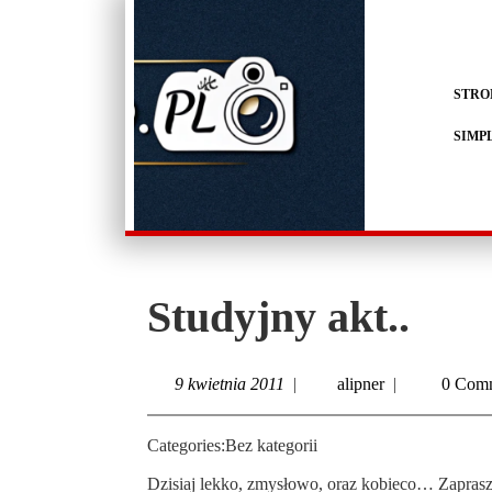
STRO
SIMP
Studyjny akt..
9 kwietnia 2011
|
alipner
|
0 Com
Categories:
Bez kategorii
Dzisiaj lekko, zmysłowo, oraz kobieco… Zaprasz