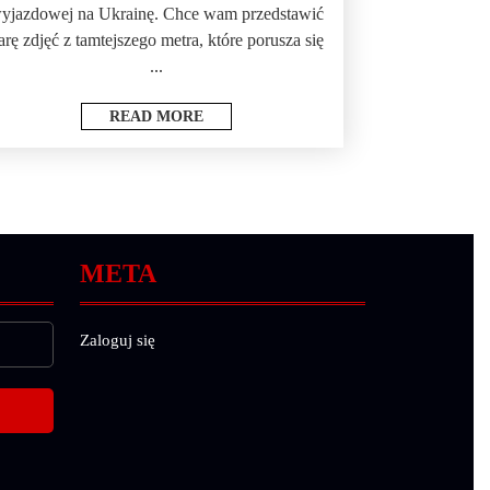
yjazdowej na Ukrainę. Chce wam przedstawić
arę zdjęć z tamtejszego metra, które porusza się
...
READ MORE
META
Zaloguj się