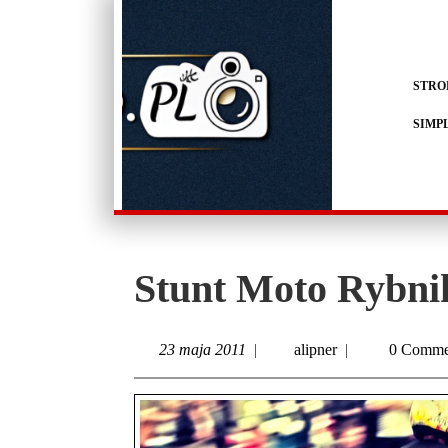
STRO
SIMP
Stunt Moto Rybni
23 maja 2011
|
alipner
|
0 Comme