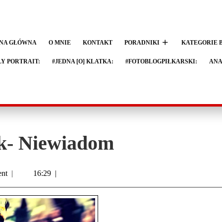
NA GŁÓWNA
O MNIE
KONTAKT
PORADNIKI
KATEGORIE 
LY PORTRAIT:
#JEDNA [O] KLATKA:
#FOTOBLOGPIŁKARSKI:
ANA
k- Niewiadom
nt
|
16:29
|