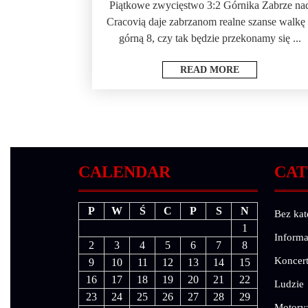
Piątkowe zwycięstwo 3:2 Górnika Zabrze na
Cracovią daje zabrzanom realne szanse walkę
górną 8, czy tak będzie przekonamy się ...
READ MORE
CALENDAR
CAT
P
W
Ś
C
P
S
N
Bez kat
1
Informa
2
3
4
5
6
7
8
Koncer
9
10
11
12
13
14
15
16
17
18
19
20
21
22
Ludzie
23
24
25
26
27
28
29
Motory