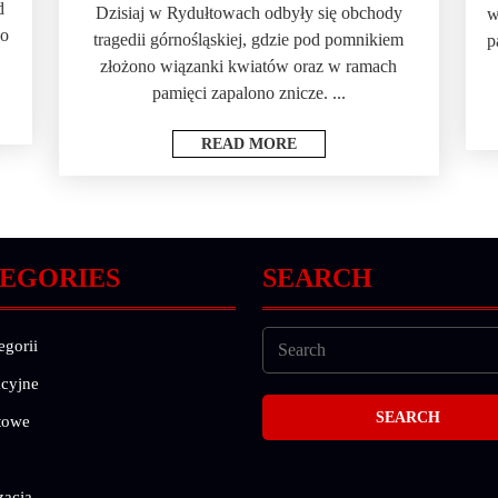
d
Dzisiaj w Rydułtowach odbyły się obchody
w
 o
tragedii górnośląskiej, gdzie pod pomnikiem
p
złożono wiązanki kwiatów oraz w ramach
pamięci zapalono znicze. ...
READ MORE
EGORIES
SEARCH
egorii
cyjne
towe
zacja