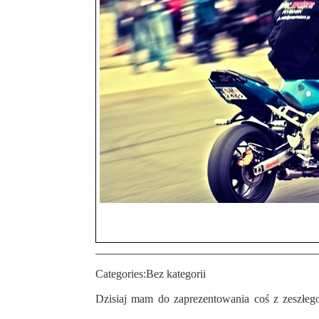
Categories:
Bez kategorii
Dzisiaj mam do zaprezentowania coś z zeszłego tygodnia, a dokładnie zdjęcia z pokazu Stuntu Motocyklowego, który odbył się w Rybniku-Niewiadom. W galerii