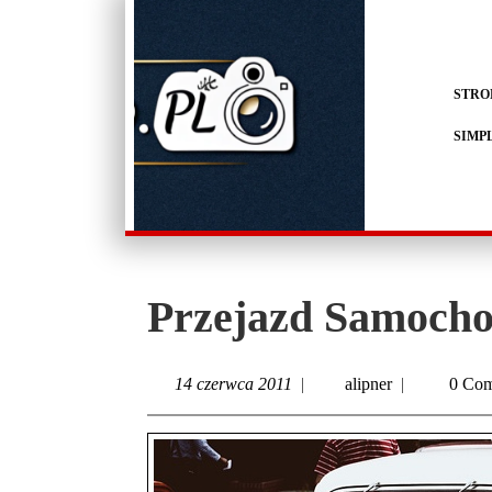
STRO
SIMP
Przejazd Samocho
14 czerwca 2011
|
alipner
|
0 Co