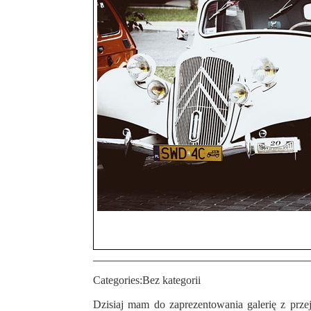
Categories:
Bez kategorii
Dzisiaj mam do zaprezentowania galerię z przejazdu samochodów zabytkowych, których trasa sięgała praktycznie całego powiatu wodzisławskiego. Mnie udało się