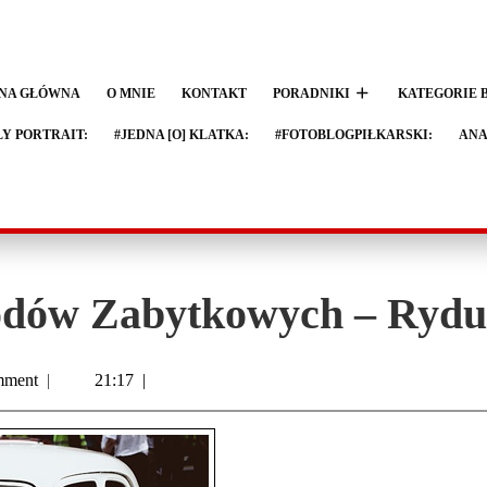
NA GŁÓWNA
O MNIE
KONTAKT
PORADNIKI
KATEGORIE 
LY PORTRAIT:
#JEDNA [O] KLATKA:
#FOTOBLOGPIŁKARSKI:
ANA
dów Zabytkowych – Ryduł
mment
|
21:17
|