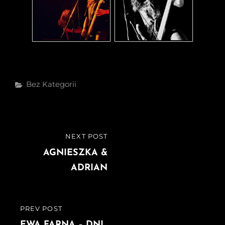
Categories
Bez Kategorii
Nawigacja
NEXT POST
NEXT
wpisu
POST
AGNIESZKA &
ADRIAN
PREV POST
PREVIOUS
EWA FARNA – DNI