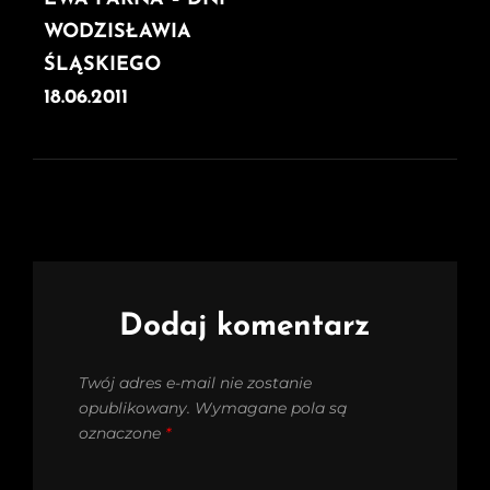
POST
WODZISŁAWIA
ŚLĄSKIEGO
18.06.2011
Dodaj komentarz
Twój adres e-mail nie zostanie
opublikowany.
Wymagane pola są
oznaczone
*