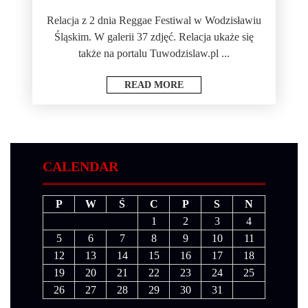
Relacja z 2 dnia Reggae Festiwal w Wodzisławiu
Śląskim. W galerii 37 zdjęć. Relacja ukaże się
także na portalu Tuwodzislaw.pl ...
READ MORE
CALENDAR
P
W
Ś
C
P
S
N
1
2
3
4
5
6
7
8
9
10
11
12
13
14
15
16
17
18
19
20
21
22
23
24
25
26
27
28
29
30
31