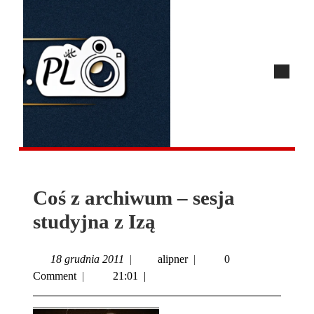
Coś z archiwum – sesja
studyjna z Izą
18 grudnia 2011
|
alipner
|
0
Comment
|
21:01
|