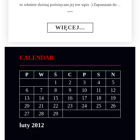
to właśnie dzisiaj poświęcam jej ten wpis :) Zapraszam do ...
WIĘCEJ...
CALENDAR
P
W
Ś
C
P
S
N
1
2
3
4
5
6
7
8
9
10
11
12
13
14
15
16
17
18
19
20
21
22
23
24
25
26
27
28
29
luty 2012
« sty
mar »