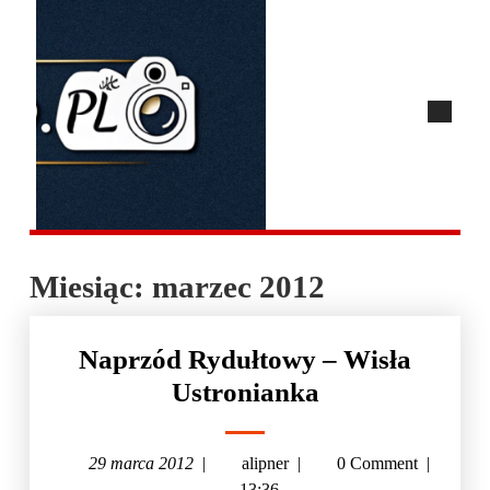
Miesiąc:
marzec 2012
Naprzód Rydułtowy – Wisła
Ustronianka
29 marca 2012
|
alipner
|
0 Comment
|
13:36