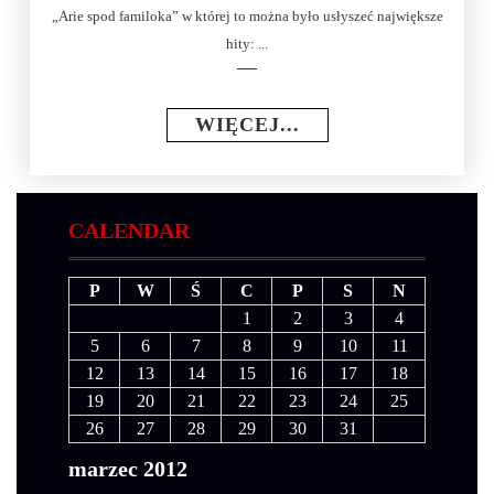
„Arie spod familoka” w której to można było usłyszeć największe
hity: ...
WIĘCEJ...
CALENDAR
P
W
Ś
C
P
S
N
1
2
3
4
5
6
7
8
9
10
11
12
13
14
15
16
17
18
19
20
21
22
23
24
25
26
27
28
29
30
31
marzec 2012