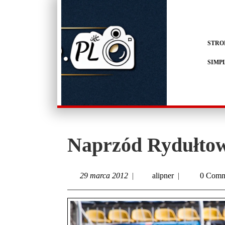
STRO
SIMP
Naprzód Rydułtow
29 marca 2012
|
alipner
|
0 Comm