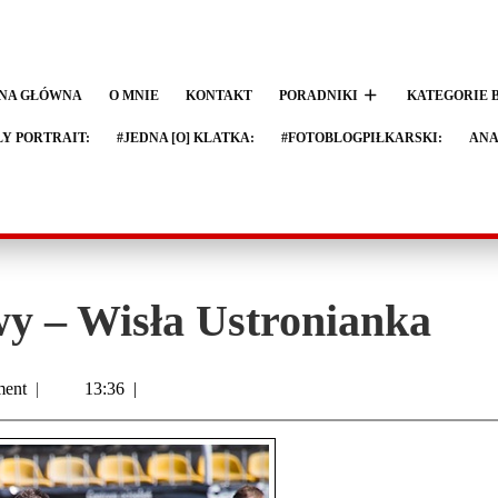
NA GŁÓWNA
O MNIE
KONTAKT
PORADNIKI
KATEGORIE 
LY PORTRAIT:
#JEDNA [O] KLATKA:
#FOTOBLOGPIŁKARSKI:
ANA
y – Wisła Ustronianka
ent
|
13:36
|