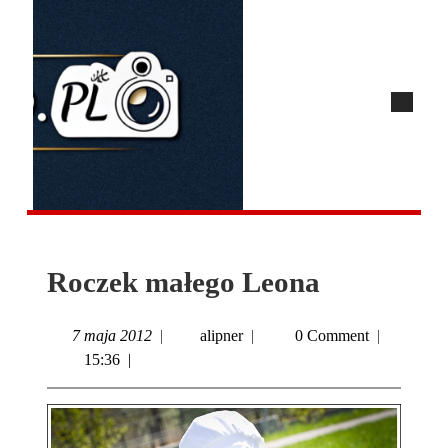
Roczek małego Leona
7 maja 2012
|
alipner
|
0 Comment
|
15:36
|