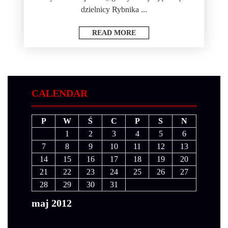
dzielnicy Rybnika ...
READ MORE
CALENDAR
P
W
Ś
C
P
S
N
1
2
3
4
5
6
7
8
9
10
11
12
13
14
15
16
17
18
19
20
21
22
23
24
25
26
27
28
29
30
31
maj 2012
« kwi
cze »