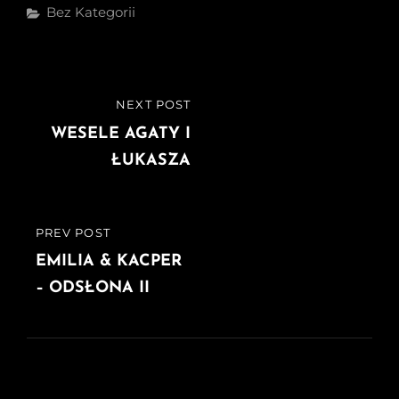
Categories
Bez Kategorii
Nawigacja
NEXT POST
NEXT
wpisu
POST
WESELE AGATY I
ŁUKASZA
PREV POST
PREVIOUS
POST
EMILIA & KACPER
– ODSŁONA II