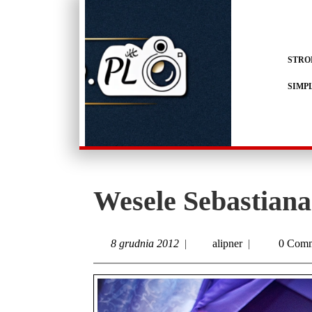
STRO
SIMP
Wesele Sebastian
8 grudnia 2012
|
alipner
|
0 Comm