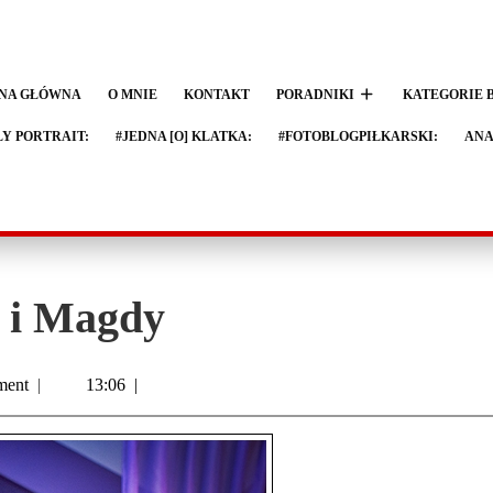
NA GŁÓWNA
O MNIE
KONTAKT
PORADNIKI
KATEGORIE 
LY PORTRAIT:
#JEDNA [O] KLATKA:
#FOTOBLOGPIŁKARSKI:
ANA
a i Magdy
ent
|
13:06
|