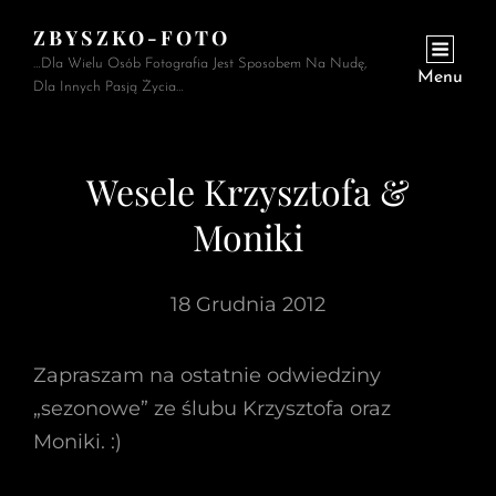
ZBYSZKO-FOTO
…Dla Wielu Osób Fotografia Jest Sposobem Na Nudę,
Menu
Dla Innych Pasją Życia…
Wesele Krzysztofa &
Moniki
18 Grudnia 2012
Zapraszam na ostatnie odwiedziny
„sezonowe” ze ślubu Krzysztofa oraz
Moniki. :)