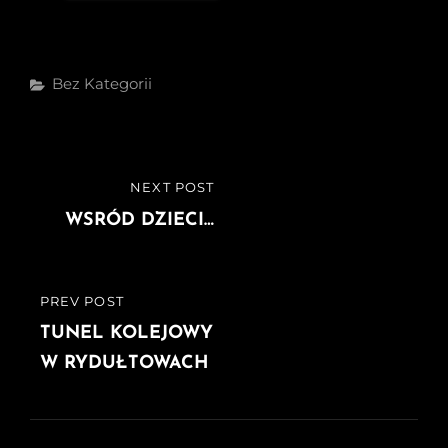
Categories
Bez Kategorii
Nawigacja
NEXT POST
NEXT
wpisu
POST
WSRÓD DZIECI…
PREV POST
PREVIOUS
POST
TUNEL KOLEJOWY
W RYDUŁTOWACH