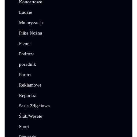
Koncertowe
Ludzie
Motoryzacja
Piłka Nożna
Plener
Podróze
poradnik
Portret
Reklamowe
Reportaż
Sesja Zdjęciowa
Ślub/Wesele
Sport
Przyroda