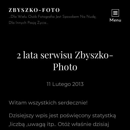
ZBYSZKO-FOTO
…Dla Wielu Osób Fotografia Jest Sposobem Na Nudę,
Menu
Dla Innych Pasją Życia…
2 lata serwisu Zbyszko-
Photo
11 Lutego 2013
Witam wszystkich serdecznie!
Dzisiejszy wpis jest poświęcony statystką
,liczbą ,uwagą itp.. Otóż właśnie dzisiaj