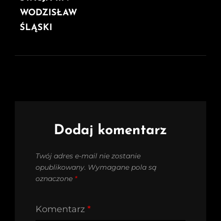
WODZISŁAW
ŚLĄSKI
Dodaj komentarz
Twój adres e-mail nie zostanie
opublikowany.
Wymagane pola są
oznaczone
*
Komentarz
*