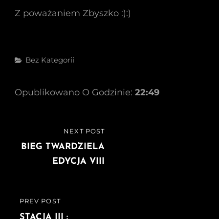
Z poważaniem Zbyszko :):)
Categories
Bez Kategorii
Opublikowano O Godzinie:
22:49
Nawigacja
NEXT POST
NEXT
wpisu
POST
BIEG TWARDZIELA
EDYCJA VIII
PREV POST
PREVIOUS
POST
STACJA III :