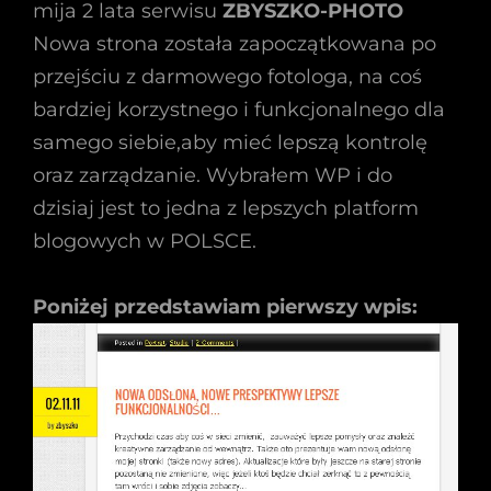
mija 2 lata serwisu
ZBYSZKO-PHOTO
Nowa strona została zapoczątkowana po
przejściu z darmowego fotologa, na coś
bardziej korzystnego i funkcjonalnego dla
samego siebie,aby mieć lepszą kontrolę
oraz zarządzanie. Wybrałem WP i do
dzisiaj jest to jedna z lepszych platform
blogowych w POLSCE.
Poniżej przedstawiam pierwszy wpis: