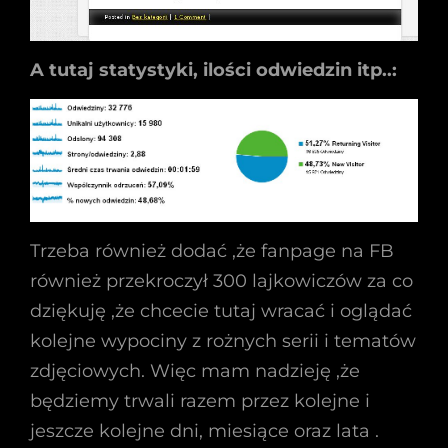
A tutaj statystyki, ilości odwiedzin itp..:
Trzeba również dodać ,że fanpage na FB
również przekroczył 300 lajkowiczów za co
dziękuję ,że chcecie tutaj wracać i oglądać
kolejne wypociny z rożnych serii i tematów
zdjęciowych. Więc mam nadzieję ,że
będziemy trwali razem przez kolejne i
jeszcze kolejne dni, miesiące oraz lata .