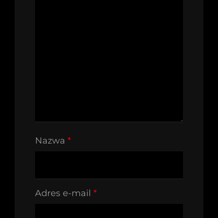
Nazwa
*
Adres e-mail
*