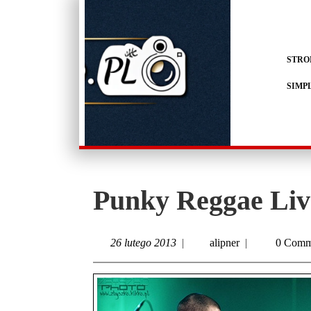
STRO
SIMP
Punky Reggae Liv
26 lutego 2013
|
alipner
|
0 Comm