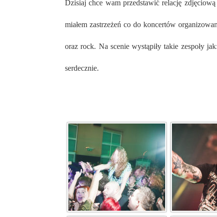
Dzisiaj chce wam przedstawić relację zdjęciową z koncertu Punky Reggae Live 2013, która odbyła się 23.02.2013 w pszowskim Moku. Jak dobrze wiecie, nigdy nie
miałem zastrzeżeń co do koncertów organizowa
oraz rock. Na scenie wystąpiły takie zespoły ja
serdecznie.