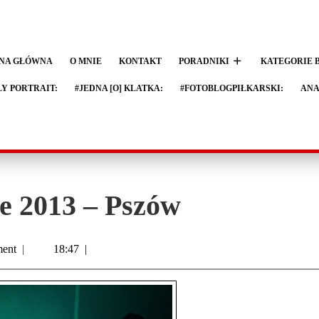
NA GŁÓWNA
O MNIE
KONTAKT
PORADNIKI
KATEGORIE 
LY PORTRAIT:
#JEDNA [O] KLATKA:
#FOTOBLOGPIŁKARSKI:
ANA
e 2013 – Pszów
ent
|
18:47
|