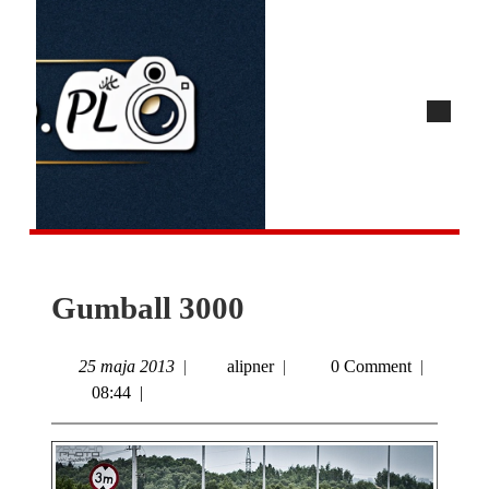
Gumball 3000
25 maja 2013
|
alipner
|
0 Comment
|
08:44
|