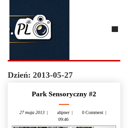
Dzień:
2013-05-27
Park Sensoryczny #2
27 maja 2013
|
alipner
|
0 Comment
|
09:46