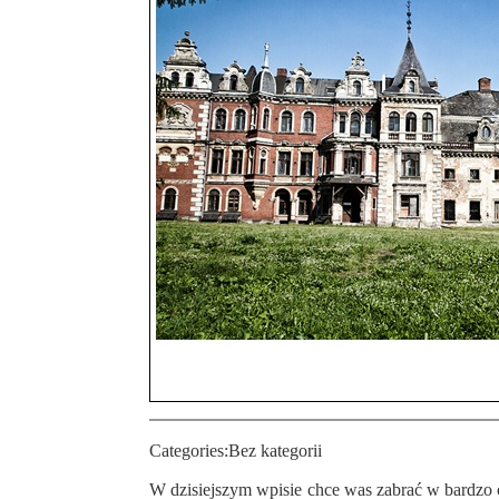
Categories:
Bez kategorii
W dzisiejszym wpisie chce was zabrać w bardzo charakterystycznego miejsce, jakim jest pałac w Krowiarkach. Jest to twór architektoniczny o charakterze secesyjnym, w