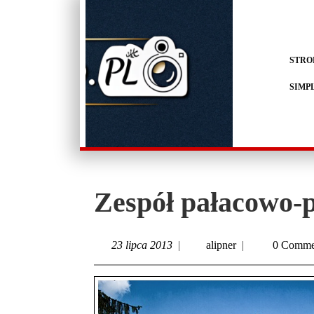
STRO
SIMP
Zespół pałacowo-
23 lipca 2013
|
alipner
|
0 Comme