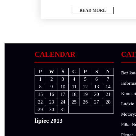
READ MORE
CALENDAR
CAT
P
W
Ś
C
P
S
N
Bez kat
1
2
3
4
5
6
7
Informa
8
9
10
11
12
13
14
Koncer
15
16
17
18
19
20
21
22
23
24
25
26
27
28
Ludzie
29
30
31
Motory
lipiec 2013
Piłka N
« cze
sie »
Plener