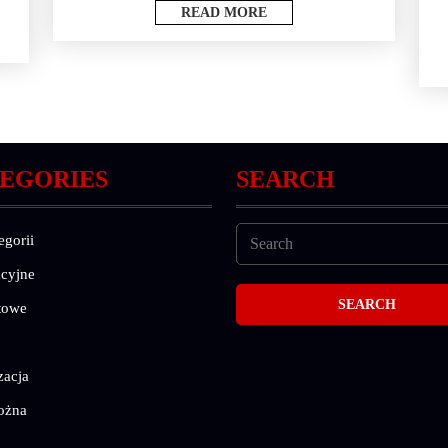
READ MORE
EGORIES
SEARCH
egorii
cyjne
towe
zacja
ożna