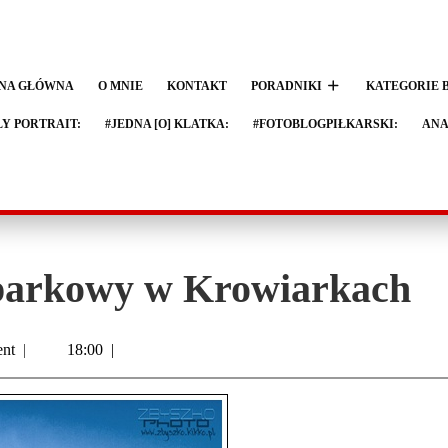
NA GŁÓWNA
O MNIE
KONTAKT
PORADNIKI
KATEGORIE 
LY PORTRAIT:
#JEDNA [O] KLATKA:
#FOTOBLOGPIŁKARSKI:
ANA
parkowy w Krowiarkach
nt
|
18:00
|