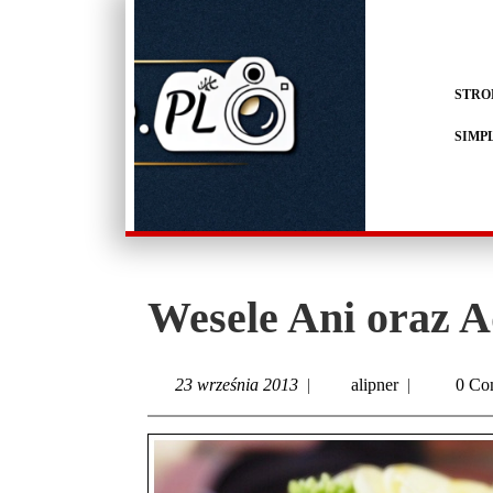
STRO
SIMP
Wesele Ani oraz 
23 września 2013
|
alipner
|
0 Co