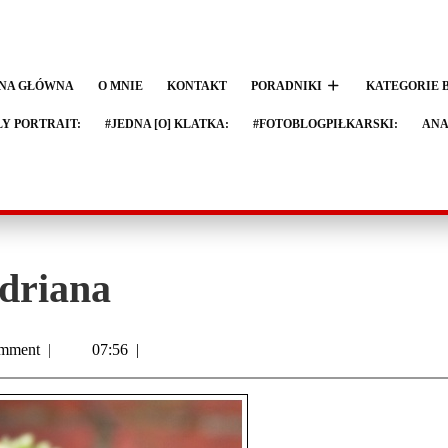
NA GŁÓWNA
O MNIE
KONTAKT
PORADNIKI
KATEGORIE 
LY PORTRAIT:
#JEDNA [O] KLATKA:
#FOTOBLOGPIŁKARSKI:
ANA
Adriana
mment
|
07:56
|