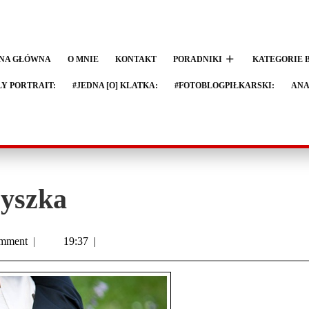
NA GŁÓWNA
O MNIE
KONTAKT
PORADNIKI
KATEGORIE 
LY PORTRAIT:
#JEDNA [O] KLATKA:
#FOTOBLOGPIŁKARSKI:
ANA
yszka
mment
|
19:37
|