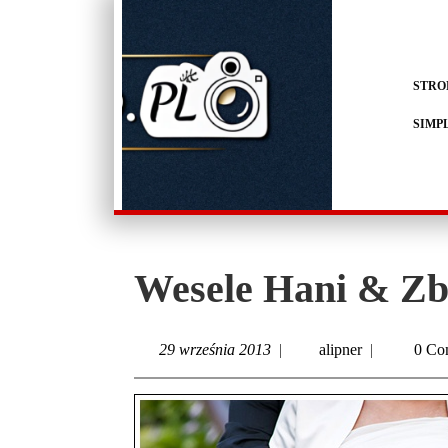
STRO
SIMP
Wesele Hani & Zb
29 września 2013
|
alipner
|
0 Co