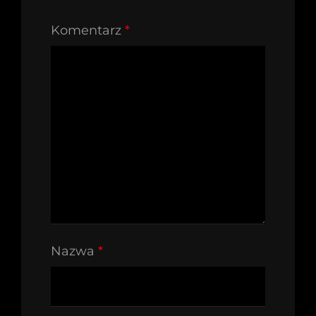
Komentarz
*
Nazwa
*