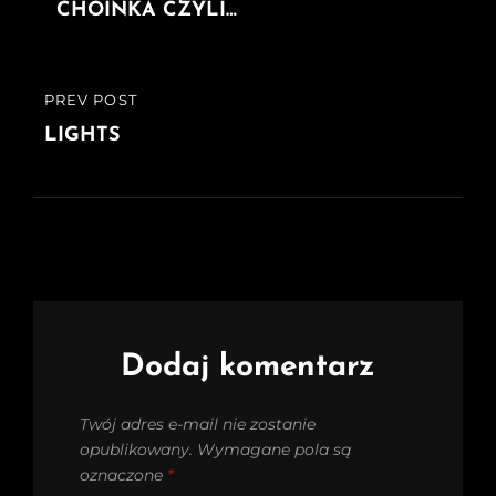
wpisu
POST
CHOINKA CZYLI…
PREV POST
PREVIOUS
POST
LIGHTS
Dodaj komentarz
Twój adres e-mail nie zostanie
opublikowany.
Wymagane pola są
oznaczone
*