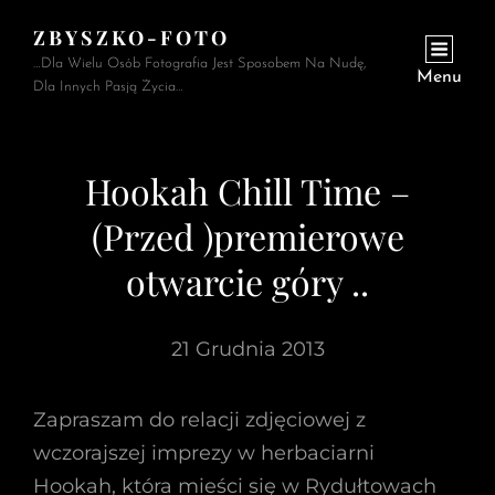
ZBYSZKO-FOTO
…Dla Wielu Osób Fotografia Jest Sposobem Na Nudę,
Menu
Dla Innych Pasją Życia…
Hookah Chill Time –
(Przed )premierowe
otwarcie góry ..
21 Grudnia 2013
Zapraszam do relacji zdjęciowej z
wczorajszej imprezy w herbaciarni
Hookah, która mieści się w Rydułtowach