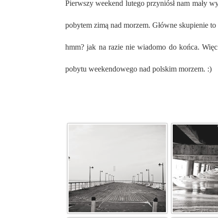
Pierwszy weekend lutego przyniósł nam mały wyjazd w okolice Władysławowa, Jastarni oraz Helu. Było to bardzo ciekawe, a zarazem nowe doświadczenie związane z
pobytem zimą nad morzem. Główne skupienie to zd
hmm? jak na razie nie wiadomo do końca. Więc kt
pobytu weekendowego nad polskim morzem. :)