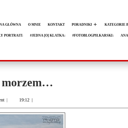
NA GŁÓWNA
O MNIE
KONTAKT
PORADNIKI
KATEGORIE 
LY PORTRAIT:
#JEDNA [O] KLATKA:
#FOTOBLOGPIŁKARSKI:
ANA
m morzem…
nt
|
19:12
|