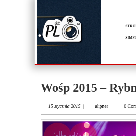
STRO
SIMP
Wośp 2015 – Rybn
15 stycznia 2015
|
alipner
|
0 Com