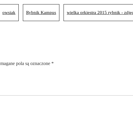
owsiak
Rybnik Kampus
wielka orkiestra 2015 rybnik - zdję
magane pola są oznaczone
*