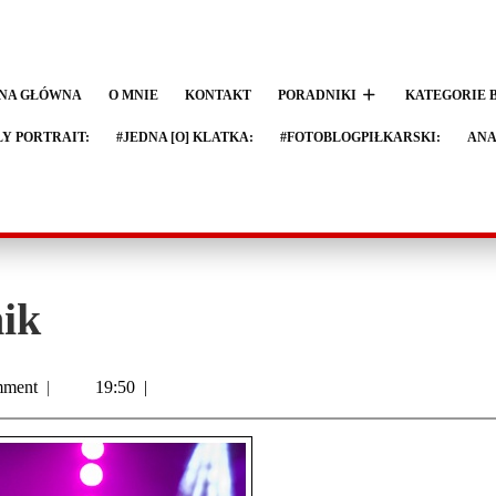
NA GŁÓWNA
O MNIE
KONTAKT
PORADNIKI
KATEGORIE 
LY PORTRAIT:
#JEDNA [O] KLATKA:
#FOTOBLOGPIŁKARSKI:
ANA
ik
ment
|
19:50
|