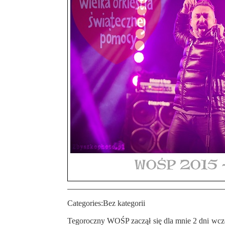
Categories:
Bez kategorii
Tegoroczny WOŚP zaczął się dla mnie 2 dni wcześniej, bo jak wiadomo 9 stycznia w pszowskim Mok-u odbył się koncert ACID Drinkers. Natomiast w sam dzień finału