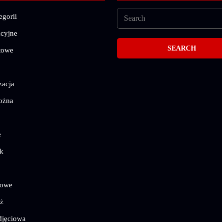
egorii
cyjne
towe
zacja
ożna
e
k
mowe
ż
djęciowa