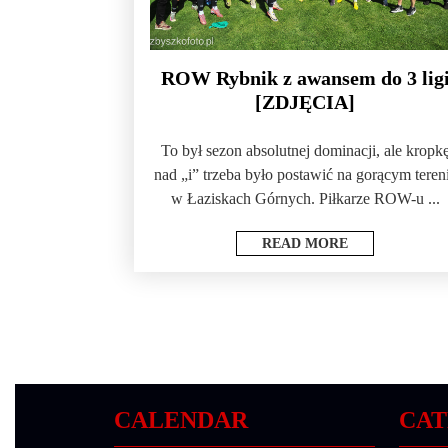
ROW Rybnik z awansem do 3 lig
[ZDJĘCIA]
To był sezon absolutnej dominacji, ale kropk
nad „i” trzeba było postawić na gorącym teren
w Łaziskach Górnych. Piłkarze ROW-u ...
READ MORE
CALENDAR
CAT