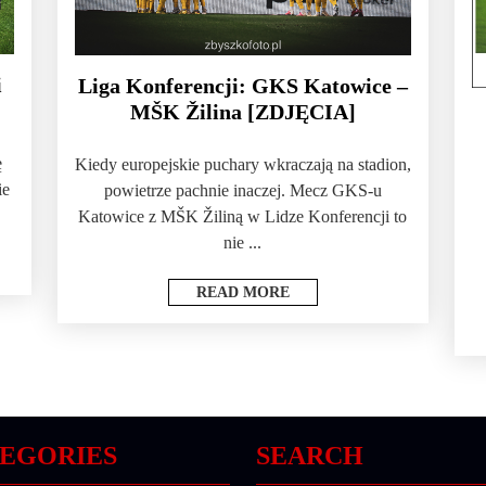
i
Liga Konferencji: GKS Katowice –
MŠK Žilina [ZDJĘCIA]
ę
Kiedy europejskie puchary wkraczają na stadion,
ie
powietrze pachnie inaczej. Mecz GKS-u
Katowice z MŠK Žiliną w Lidze Konferencji to
nie ...
READ MORE
EGORIES
SEARCH