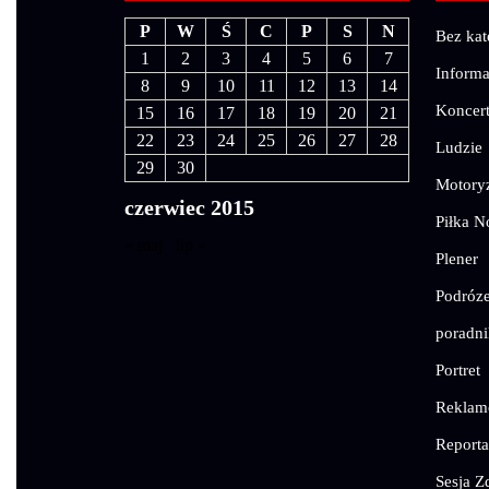
P
W
Ś
C
P
S
N
Bez kat
1
2
3
4
5
6
7
Informa
8
9
10
11
12
13
14
Koncer
15
16
17
18
19
20
21
22
23
24
25
26
27
28
Ludzie
29
30
Motory
czerwiec 2015
Piłka N
« maj
lip »
Plener
Podróz
poradni
Portret
Rekla
Reporta
Sesja Z