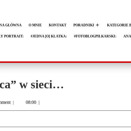
NA GŁÓWNA
O MNIE
KONTAKT
PORADNIKI
KATEGORIE 
LY PORTRAIT:
#JEDNA [O] KLATKA:
#FOTOBLOGPIŁKARSKI:
ANA
ca” w sieci…
mment
|
08:00
|