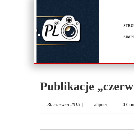
STRO
SIMP
Publikacje „czerw
30 czerwca 2015
|
alipner
|
0 Co