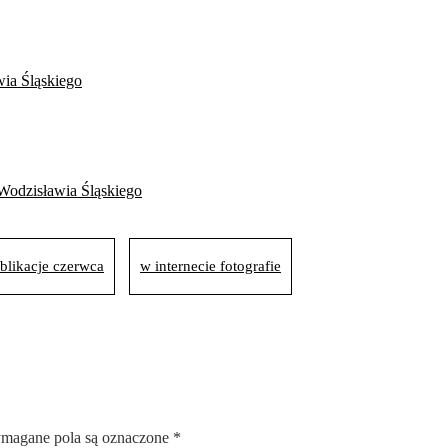
wia Śląskiego
i Wodzisławia Śląskiego
blikacje czerwca
w internecie fotografie
magane pola są oznaczone
*