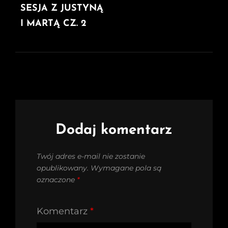
POST
SESJA Z JUSTYNĄ
I MARTĄ CZ. 2
Dodaj komentarz
Twój adres e-mail nie zostanie
opublikowany.
Wymagane pola są
oznaczone
*
Komentarz
*