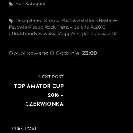
Categories
Bez Kategorii
Tags,
Decapitated
Krosno
Photos Relations
Rasta W
Pszowie
Riseup
Rock Trendy Galeria
Rt2016
#rocktrendy
Slovakia
Vogg
Whizper
Zdjęcia Z Rt
Opublikowano O Godzinie:
23:00
Nawigacja
NEXT POST
NEXT
wpisu
POST
TOP AMATOR CUP
2016 –
CZERWIONKA
PREV POST
PREVIOUS