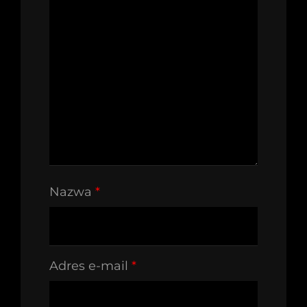
Nazwa
*
Adres e-mail
*