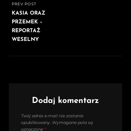
PREV POST
PREVIOUS
POST
KASIA ORAZ
PRZEMEK –
REPORTAŻ
WESELNY
Dodaj komentarz
Twój adres e-mail nie zostanie
opublikowany.
Wymagane pola są
oznaczone
*