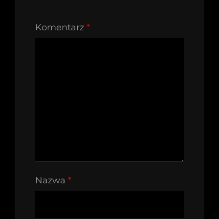
Komentarz
*
Nazwa
*