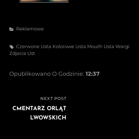
Categories
Reklamowe
Tags,
Czerwone Usta
Kolorowe Usta
Mouth
Usta
Wargi
Zdjecia Ust
Opublikowano O Godzinie:
12:37
Nawigacja
NEXT POST
NEXT
wpisu
POST
CMENTARZ ORLĄT
LWOWSKICH