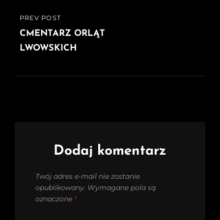
PREV POST
PREVIOUS
POST
CMENTARZ ORLĄT
LWOWSKICH
Dodaj komentarz
Twój adres e-mail nie zostanie
opublikowany.
Wymagane pola są
oznaczone
*