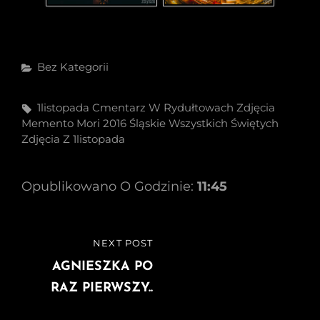
Categories
Bez Kategorii
Tags,
1listopada
Cmentarz W Rydułtowach Zdjęcia
Memento Mori 2016
Śląskie
Wszystkich Świętych
Zdjęcia Z 1listopada
Opublikowano O Godzinie:
11:45
Nawigacja
NEXT POST
NEXT
wpisu
POST
AGNIESZKA PO
RAZ PIERWSZY..