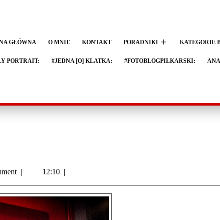
NA GŁÓWNA
O MNIE
KONTAKT
PORADNIKI
KATEGORIE 
LY PORTRAIT:
#JEDNA [O] KLATKA:
#FOTOBLOGPIŁKARSKI:
ANA
ment
|
12:10
|