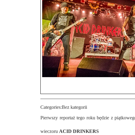
Categories:
Bez kategorii
Pierwszy reportaż tego roku będzie z piątkowego koncertu, który odbył się w pszowskim MOK-u. Na scenie zagrali: Moria, Bethrayer(cz), RiseuP, Siq oraz gwiazda
wieczoru
ACID DRINKERS