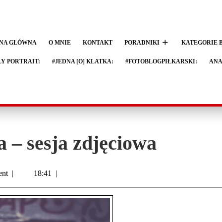
NA GŁÓWNA
O MNIE
KONTAKT
PORADNIKI
KATEGORIE 
LY PORTRAIT:
#JEDNA [O] KLATKA:
#FOTOBLOGPIŁKARSKI:
ANA
a – sesja zdjęciowa
nt
|
18:41
|