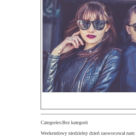
Categories:
Bez kategorii
Weekendowy niedzielny dzień zaowocował nam piękną aurą słoneczną, jak i pierwszą plenerową sesją tego roku. Sesja z Patrycją oraz Martyną dostępna w dalszej części