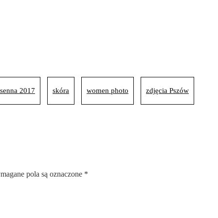
osenna 2017
skóra
women photo
zdjęcia Pszów
magane pola są oznaczone
*