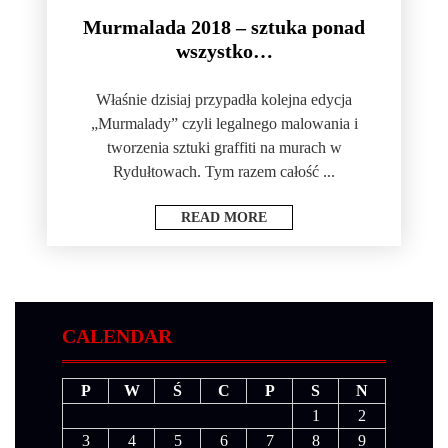
Murmalada 2018 – sztuka ponad
wszystko…
Właśnie dzisiaj przypadła kolejna edycja
„Murmalady” czyli legalnego malowania i
tworzenia sztuki graffiti na murach w
Rydułtowach. Tym razem całość ...
READ MORE
CALENDAR
P
W
Ś
C
P
S
N
1
2
3
4
5
6
7
8
9