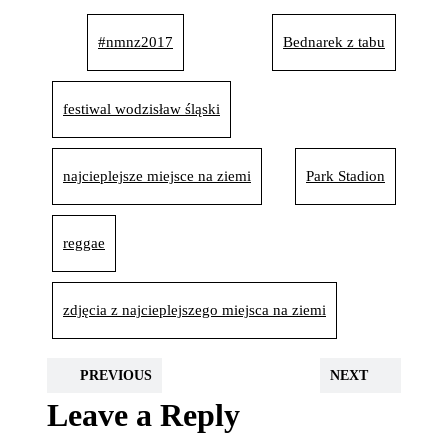
#nmnz2017
Bednarek z tabu
festiwal wodzisław śląski
najcieplejsze miejsce na ziemi
Park Stadion
reggae
zdjęcia z najcieplejszego miejsca na ziemi
PREVIOUS
NEXT
Leave a Reply