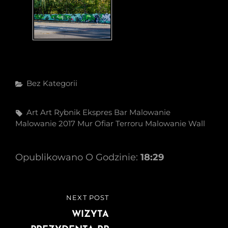
Categories
Bez Kategorii
Tags,
Art
Art Rybnik
Ekspres Bar
Malowanie
Malowanie 2017
Mur
Ofiar Terroru Malowanie
Wall
Opublikowano O Godzinie:
18:29
Nawigacja
NEXT POST
NEXT
wpisu
POST
WIZYTA