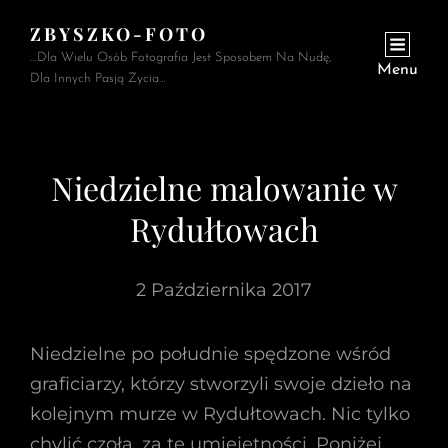
ZBYSZKO-FOTO
…Dla Wielu Osób Fotografia Jest Sposobem Na Nudę,
Menu
Dla Innych Pasją Życia…
Niedzielne malowanie w
Rydułtowach
2 Października 2017
Niedzielne po południe spędzone wśród
graficiarzy, którzy stworzyli swoje dzieło na
kolejnym murze w Rydułtowach. Nic tylko
chylić czoła, za te umiejętności. Poniżej