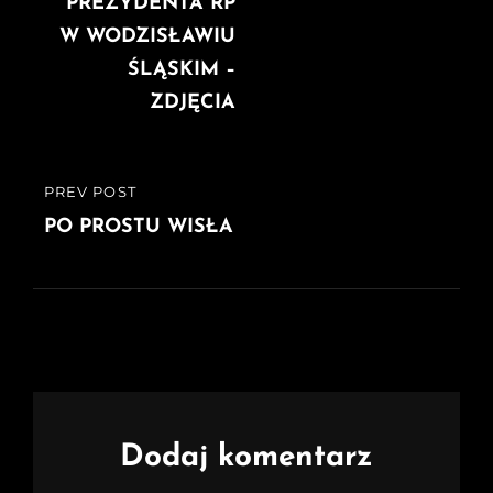
PREZYDENTA RP
W WODZISŁAWIU
ŚLĄSKIM –
ZDJĘCIA
PREV POST
PREVIOUS
POST
PO PROSTU WISŁA
Dodaj komentarz