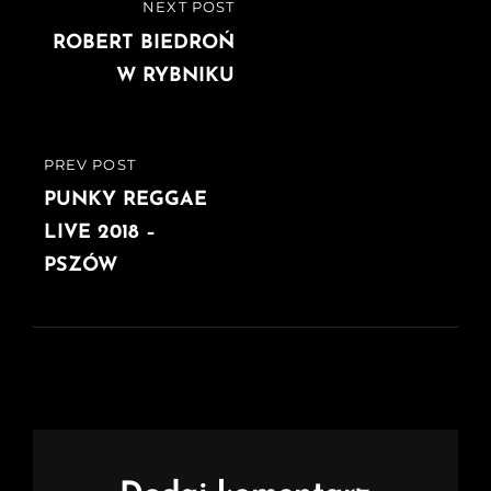
Nawigacja
NEXT POST
NEXT
wpisu
POST
ROBERT BIEDROŃ
W RYBNIKU
PREV POST
PREVIOUS
POST
PUNKY REGGAE
LIVE 2018 –
PSZÓW