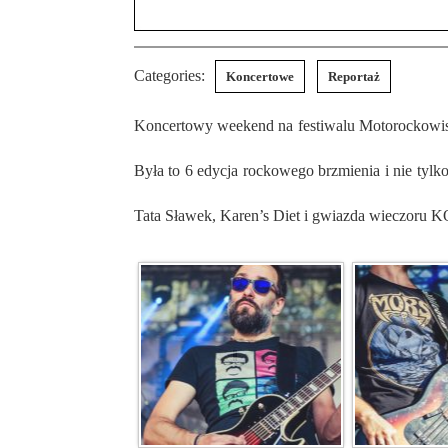
Categories:
Koncertowe
Reportaż
Koncertowy weekend na festiwalu Motorockowisko 2018 dobiegł końca. Cała impreza koncertowa odbyła się w dzielnicy Rybnika, a dokładnie w dzielnicy Niewiadom.
Była to 6 edycja rockowego brzmienia i nie tyl
Tata Sławek, Karen’s Diet i gwiazda wieczor