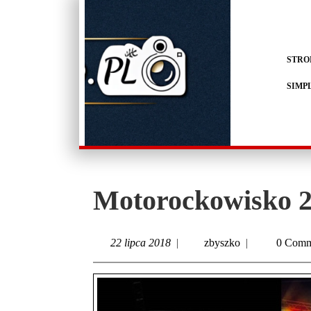
STRO
SIMP
Motorockowisko 
22 lipca 2018
|
zbyszko
|
0 Comm