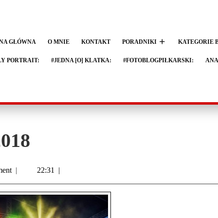
NA GŁÓWNA
O MNIE
KONTAKT
PORADNIKI
KATEGORIE 
LY PORTRAIT:
#JEDNA [O] KLATKA:
#FOTOBLOGPIŁKARSKI:
ANA
2018
ent
|
22:31
|