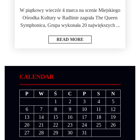
W piątkowy wieczór 4 marca na scenie Miejskiego
Ośrodka Kultury w Radlinie zagrała The Queen
Symphonica, Grupa wykonała 20 największych ...
READ MORE
CALENDAR
P
W
Ś
C
P
S
N
1
2
3
4
5
6
7
8
9
10
11
12
13
14
15
16
17
18
19
20
21
22
23
24
25
26
27
28
29
30
31