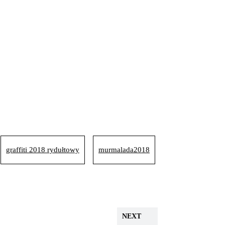
graffiti 2018 rydułtowy
murmalada2018
NEXT