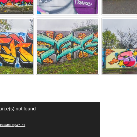
ource(s) not found
0/Graffiti.mp4?_=1