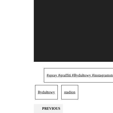
#spray #graffiti #Rydułtowy #instagramst
Rydułtowy
stadion
PREVIOUS