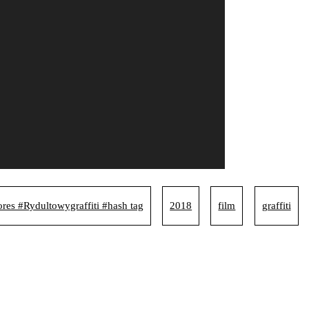
ores #Rydultowygraffiti #hash tag
2018
film
graffiti