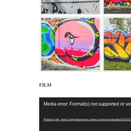
FILM
Odtwarzacz
Media error: Format(s) not supported or s
video
Pobierz plik: https://zbyszkophoto.pl/wp-content/uploads/2018/1