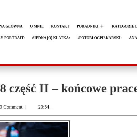
NA GŁÓWNA
O MNIE
KONTAKT
PORADNIKI
KATEGORIE 
LY PORTRAIT:
#JEDNA [O] KLATKA:
#FOTOBLOGPIŁKARSKI:
ANA
część II – końcowe prace 
0 Comment
|
20:54
|