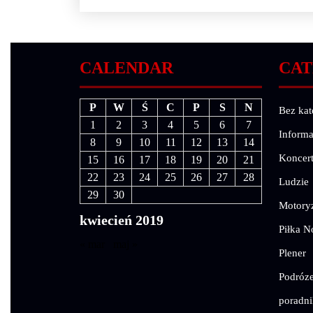
CALENDAR
CAT
P
W
Ś
C
P
S
N
Bez kat
1
2
3
4
5
6
7
Informa
8
9
10
11
12
13
14
Koncer
15
16
17
18
19
20
21
22
23
24
25
26
27
28
Ludzie
29
30
Motory
kwiecień 2019
Piłka N
« mar
maj »
Plener
Podróz
poradni