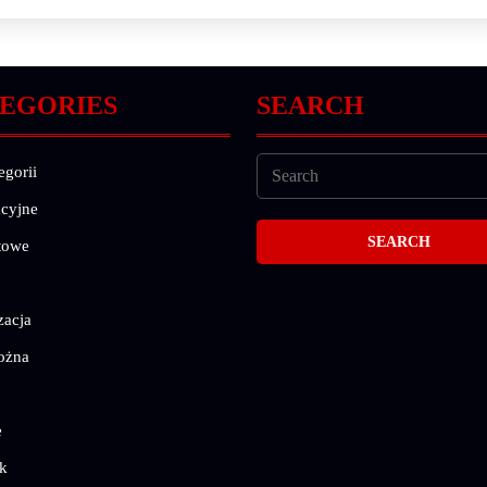
EGORIES
SEARCH
egorii
cyjne
towe
zacja
ożna
e
k