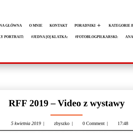
NA GŁÓWNA
O MNIE
KONTAKT
PORADNIKI
KATEGORIE 
LY PORTRAIT:
#JEDNA [O] KLATKA:
#FOTOBLOGPIŁKARSKI:
ANA
RFF 2019 – Video z wystawy
5 kwietnia 2019
|
zbyszko
|
0 Comment
|
17:48