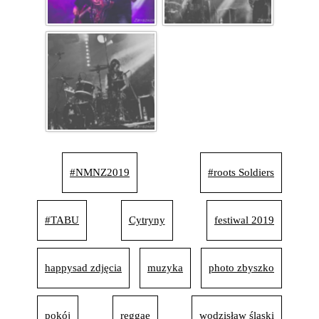
#NMNZ2019
#roots Soldiers
#TABU
Cytryny
festiwal 2019
happysad zdjęcia
muzyka
photo zbyszko
pokój
reggae
wodzisław śląski