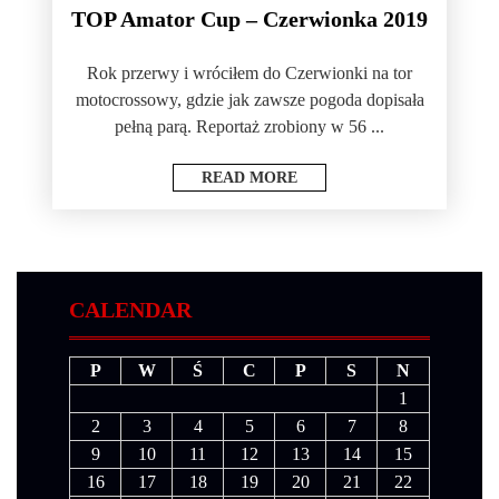
TOP Amator Cup – Czerwionka 2019
Rok przerwy i wróciłem do Czerwionki na tor
motocrossowy, gdzie jak zawsze pogoda dopisała
pełną parą. Reportaż zrobiony w 56 ...
READ MORE
CALENDAR
P
W
Ś
C
P
S
N
1
2
3
4
5
6
7
8
9
10
11
12
13
14
15
16
17
18
19
20
21
22