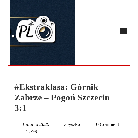
#Ekstraklasa: Górnik
Zabrze – Pogoń Szczecin
3:1
1 marca 2020
|
zbyszko
|
0 Comment
|
12:36
|