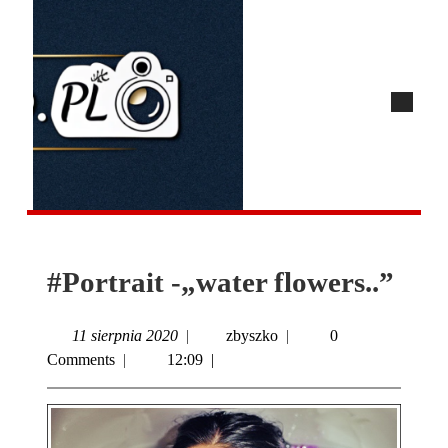
#Portrait -„water flowers..”
11 sierpnia 2020
|
zbyszko
|
0
Comments
|
12:09
|