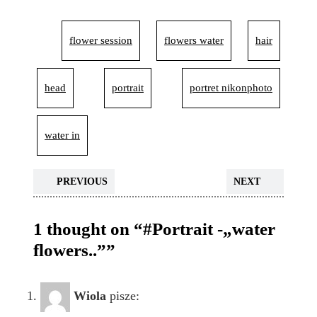
flower session
flowers water
hair
head
portrait
portret nikonphoto
water in
PREVIOUS
NEXT
1 thought on “#Portrait -„water
flowers..””
Wiola
pisze: