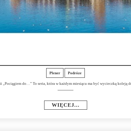
Plener
Podróze
rii „Pociągiem do…” To seria, która w każdym miesiącu ma być wycieczką koleją do 
WIĘCEJ...