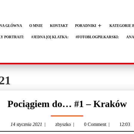
NA GŁÓWNA
O MNIE
KONTAKT
PORADNIKI
KATEGORIE 
LY PORTRAIT:
#JEDNA [O] KLATKA:
#FOTOBLOGPIŁKARSKI:
ANA
021
Pociągiem do… #1 – Kraków
14 stycznia 2021
|
zbyszko
|
0 Comment
|
12:03