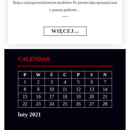
Sesja z niezapowiedzianym modelem. Po prostu taka spontaniczna
z panem ptakiem. ...
WIĘCEJ...
CALENDAR
P
W
Ś
C
P
S
N
1
2
3
4
5
6
7
8
9
10
11
12
13
14
15
16
17
18
19
20
21
22
23
24
25
26
27
28
luty 2021
« sty
mar »