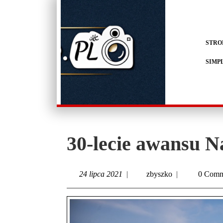
STRO
SIMP
30-lecie awansu N
24 lipca 2021
|
zbyszko
|
0 Comm