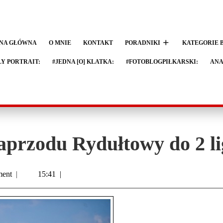
NA GŁÓWNA
O MNIE
KONTAKT
PORADNIKI
KATEGORIE 
LY PORTRAIT:
#JEDNA [O] KLATKA:
#FOTOBLOGPIŁKARSKI:
ANA
aprzodu Rydułtowy do 2 li
ent
|
15:41
|