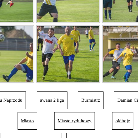
su Naprzodu
awans 2 liga
Burmistrz
Damian Ci
Miasto
Miasto rydułtowy
oldboje