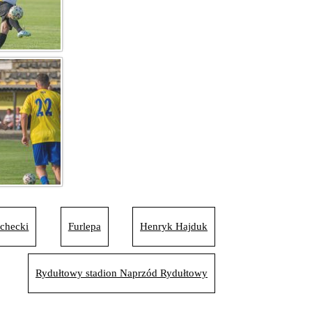
checki
Furlepa
Henryk Hajduk
Rydułtowy stadion Naprzód Rydułtowy