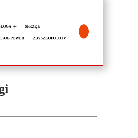
BLOGA
SPRZĘT:
L-OG POWER:
ZBYSZKOFOTOTV
gi