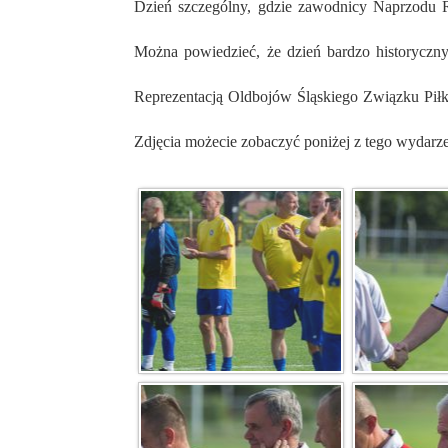
Dzień szczególny, gdzie zawodnicy Naprzodu Rydułtowy, którzy 30 lat temu wywalczyli historyczny awans na zaplecze ekstraklasy znowu spotkali się na boisku.
Można powiedzieć, że dzień bardzo historyczn
Reprezentacją Oldbojów Śląskiego Związku Piłk
Zdjęcia możecie zobaczyć poniżej z tego wydarze