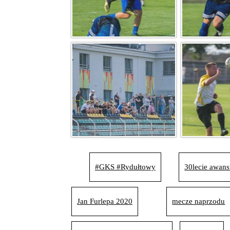
#GKS #Rydułtowy
30lecie awan
Jan Furlepa 2020
mecze naprzodu