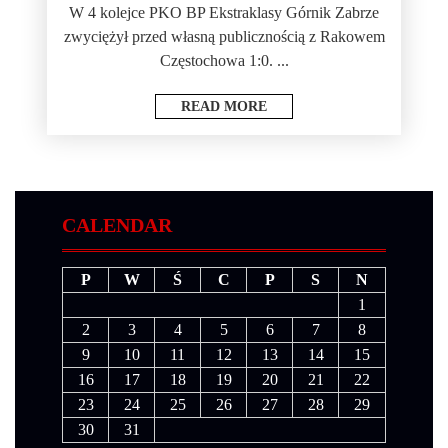
W 4 kolejce PKO BP Ekstraklasy Górnik Zabrze
zwyciężył przed własną publicznością z Rakowem
Częstochowa 1:0. ...
READ MORE
CALENDAR
P
W
Ś
C
P
S
N
1
2
3
4
5
6
7
8
9
10
11
12
13
14
15
16
17
18
19
20
21
22
23
24
25
26
27
28
29
30
31